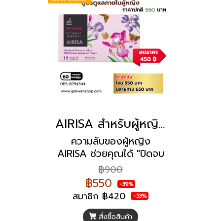
AIRISA สำหรับผู้หญิงวัยสวย แซ่บ ซ่าส์ ตอบโจทย์ทุก GEN
ความลับของผู้หญิง
AIRISA ช่วยคุณได้ "ปิดจบ
ทุกปัญหาภายในของผู้
฿900
หญิง" อาการคันภายใน
฿550
-39%
ช่องคลอด ตกขาว ฝ้า กระ
สมาชิก
฿420
-53%
ดำ ผิวพรรณไม่เนียนเรียบ
สั่งซื้อสินค้า