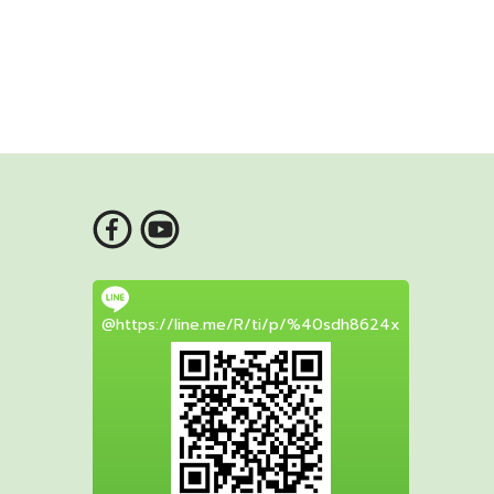
@https://line.me/R/ti/p/%40sdh8624x