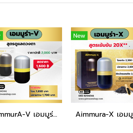
w
New
AimmurA-V เอมมูร่า V เพื่อดูแลดวงตาให้สดใส