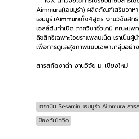
** 10X นักวิจัยใช้การเปรียบเทียบสาร
Aimmura(เอมมูร่า) ผลิตภัณฑ์เสริมอาหา
เอมมูร่าAimmuraทั้ง4สูตร งานวิจัยสิทธิบ
เซลล์ต้นกำเนิด ภาควิชาชีวเคมี คณะแพท
ลิขสิทธิเฉพาะไอยราแพลนเน็ต เราเป็นผู้
เพื่อการดูแลสุขภาพแบบเฉพาะกลุ่มอย่า
สารสกัดงาดำ งานวิจัย ม. เชียงใหม่
เซซามิน Sesamin เอมมูร่า Aimmura สาร
ป้องกันโควิด