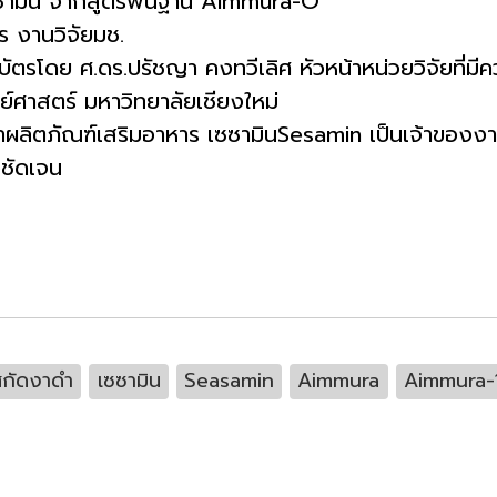
เซซามีน จากสูตรพื้นฐาน Aimmura-O
ร งานวิจัยมช.
ัตรโดย ศ.ดร.ปรัชญา คงทวีเลิศ หัวหน้าหน่วยวิจัยที่มีคว
ย์ศาสตร์ มหาวิทยาลัยเชียงใหม่
นำผลิตภัณฑ์เสริมอาหาร เซซามินSesamin เป็นเจ้าของงานว
งชัดเจน
สกัดงาดำ
เซซามิน
Seasamin
Aimmura
Aimmura-