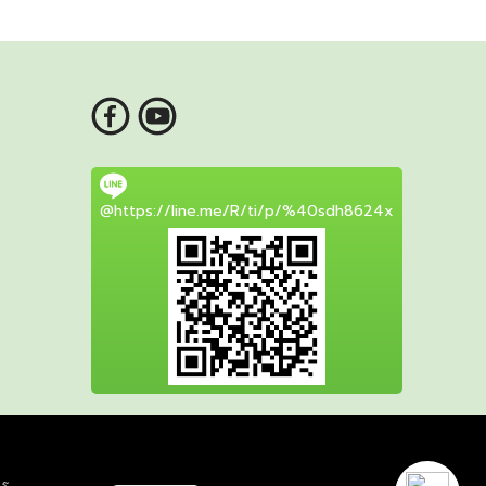
@https://line.me/R/ti/p/%40sdh8624x