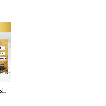
Aimmura-X เอมมูร่า-X เข้มข้น 20 เท่า