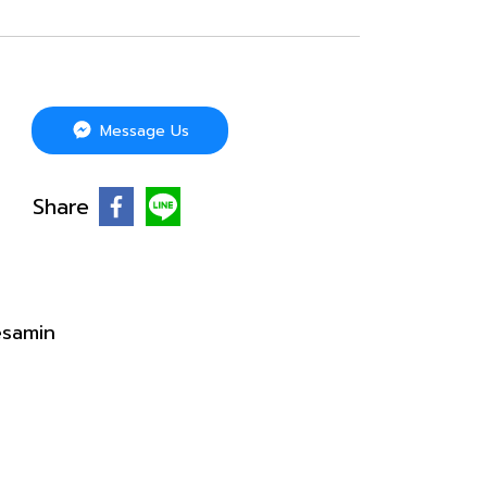
Message Us
Share
บ
esamin