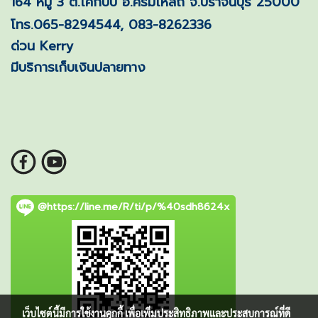
164 หมู่ 3 ต.โคกปีบ อ.ศรีมโหสถ จ.ปราจีนบุรี 25000
โทร.065-8294544, 083-8262336
ด่วน Kerry
มีบริการเก็บเงินปลายทาง
@https://line.me/R/ti/p/%40sdh8624x
เว็บไซต์นี้มีการใช้งานคุกกี้ เพื่อเพิ่มประสิทธิภาพและประสบการณ์ที่ดี